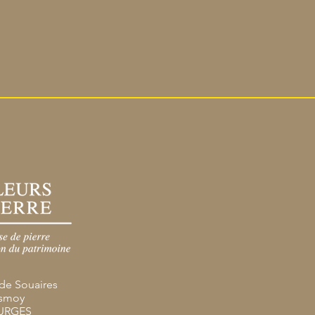
 de Souaires
Osmoy
OURGES